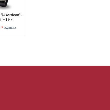
"Akkordeon" -
ium Line
 *
74,90 € *