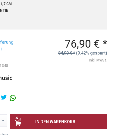
1,7 CM
NTIE
76,90 € *
eferung
!
84,90 € *
(9.42% gespart)
inkl. MwSt.
1348
IN DEN
WARENKORB
rten