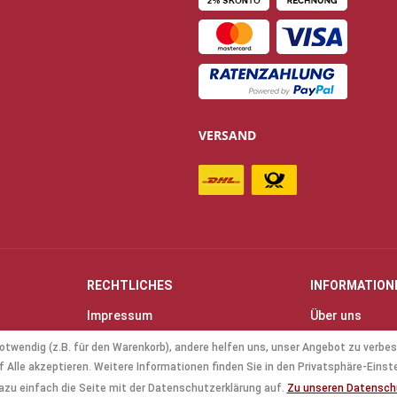
VERSAND
RECHTLICHES
INFORMATION
Impressum
Über uns
Allgemeine Geschäftsbedingungen
Kontakt
otwendig (z.B. für den Warenkorb), andere helfen uns, unser Angebot zu verbes
(AGB)
Anfahrt & Öff
 Alle akzeptieren. Weitere Informationen finden Sie in den Privatsphäre-Einst
Datenschutz
Mollenhauer B
azu einfach die Seite mit der Datenschutzerklärung auf.
Zu unseren Datensc
Batterieverordnung
Küng Blockflö