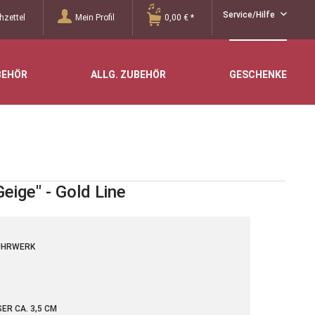
Service/Hilfe
zettel
Mein Profil
0,00 € *
BEHÖR
ALLG. ZUBEHÖR
GESCHENKE
eige" - Gold Line
UHRWERK
R CA. 3,5 CM