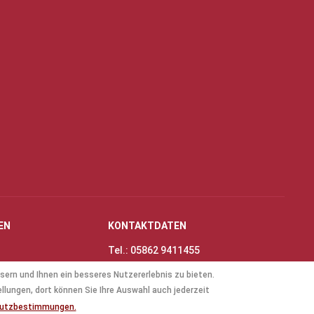
EN
KONTAKTDATEN
Tel.: 05862 9411455
Fax: 05862 8698
sern und Ihnen ein besseres Nutzererlebnis zu bieten.
nungszeiten
E-Mail:
info@thinas-toene.de
ellungen, dort können Sie Ihre Auswahl auch jederzeit
lockflöten
hutzbestimmungen.
ten