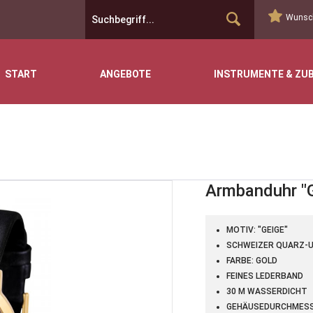
Wunsch
START
ANGEBOTE
INSTRUMENTE & ZU
Armbanduhr "G
MOTIV: "GEIGE"
SCHWEIZER QUARZ-
FARBE: GOLD
FEINES LEDERBAND
30 M WASSERDICHT
GEHÄUSEDURCHMESSE