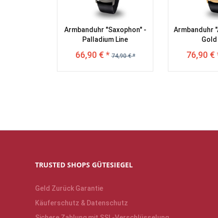
Armbanduhr "Saxophon" -
Armbanduhr "
Palladium Line
Gold 
66,90 € *
76,90 € 
74,90 € *
TRUSTED SHOPS GÜTESIEGEL
Geld Zurück Garantie
Käuferschutz & Datenschutz
Sichere Zahlung mit SSL-Verschlüsselung